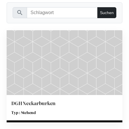
Zum
Inhalt
search
springen
DGH Neckarburken
Typ : Stehend