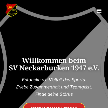
Willkommen beim
SV Neckarburken 1947 e.V.
Entdecke die Vielfalt des Sports.
Erlebe Zusammenhalt und Teamgeist.
Finde deine Stärke