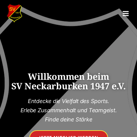
Willkommen beim
SV Neckarburken 1947 e.V.
Entdecke die Vielfalt des Sports.
Erlebe Zusammenhalt und Teamgeist.
Finde deine Stärke